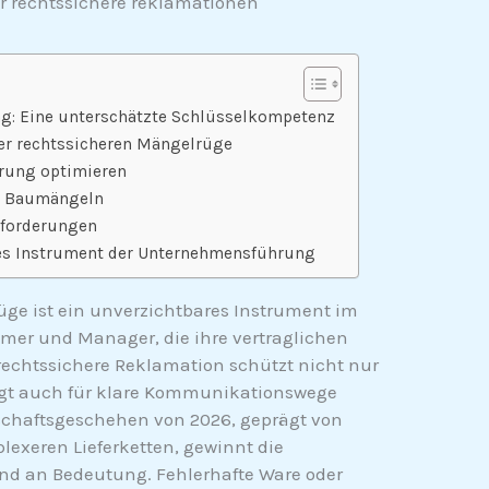
ür rechtssichere reklamationen
g: Eine unterschätzte Schlüsselkompetenz
ner rechtssicheren Mängelrüge
erung optimieren
ei Baumängeln
forderungen
hes Instrument der Unternehmensführung
üge ist ein unverzichtbares Instrument im
hmer und Manager, die ihre vertraglichen
 rechtssichere Reklamation schützt nicht nur
orgt auch für klare Kommunikationswege
schaftsgeschehen von 2026, geprägt von
xeren Lieferketten, gewinnt die
d an Bedeutung. Fehlerhafte Ware oder