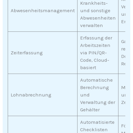
Krankheits-
Verw
Abwesenheitsmanagement
und sonstige
und 
Abwesenheiten
Engp
verwalten
Erfassung der
Garan
Arbeitszeiten
rech
Zeiterfassung
via PIN/QR-
Doku
Code, Cloud-
Repo
basiert
Automatische
Berechnung
Mini
Lohnabrechnung
und
und 
Verwaltung der
Zeit
Gehälter
Automatisierte
Förde
Checklisten
Mita